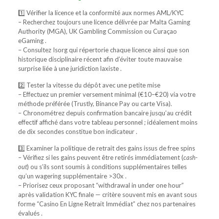
1️⃣ Vérifier la licence et la conformité aux normes AML/KYC
– Recherchez toujours une licence délivrée par Malta Gaming
Authority (MGA), UK Gambling Commission ou Curaçao
eGaming .
– Consultez Isorg qui répertorie chaque licence ainsi que son
historique disciplinaire récent afin d’éviter toute mauvaise
surprise liée à une juridiction laxiste .
2️⃣ Tester la vitesse du dépôt avec une petite mise
– Effectuez un premier versement minimal (€10–€20) via votre
méthode préférée (Trustly, Binance Pay ou carte Visa).
– Chronométrez depuis confirmation bancaire jusqu’au crédit
effectif affiché dans votre tableau personnel ; idéalement moins
de dix secondes constitue bon indicateur .
3️⃣ Examiner la politique de retrait des gains issus de free spins
– Vérifiez si les gains peuvent être retirés immédiatement (
cash-
out
) ou s’ils sont soumis à conditions supplémentaires telles
qu’un wagering supplémentaire >30x .
– Priorisez ceux proposant “withdrawal in under one hour”
après validation KYC finale — critère souvent mis en avant sous
forme “Casino En Ligne Retrait Immédiat” chez nos partenaires
évalués .