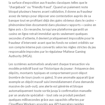
la surface d’exposition aux fraudes classiques telles que le
“chargeback” ou “friendly fraud”. Quand un paiement reste
bloqué plusieurs heures avant validation, il donne au fraudeur
assez de temps pour déposer une contestation auprès de sa
banque tout en profitant déjà des gains obtenus dans le casino –
phénomène bien documenté dans plusieurs rapports « casino en
ligne avis ». En revanche, lorsqu’une plateforme garantit un
casino en ligne retrait immédiat après seulement quelques
secondes d’attente, il devient pratiquement impossible pour le
fraudeur d’intervenir avant que les fonds ne soient crédités sur
son compte interne puis convertis selon les règles strictes du jeu
responsable imposées par le régulateur Maltese Gaming
Authority (MGA).
Les systèmes automatisés analysent chaque transaction via
modèle prédictif basé sur l’historique du joueur : fréquence des
dépôts, montants typiques et comportement post‑dépot
(nombre de tours joués vs gains). Si une anomalie apparaît (par
exemple un dépôt massif suivi immédiatement d’une demande
massive de cash‑out), une alerte est générée et bloque
automatiquement toute sortie jusqu’à confirmation manuelle
par un analyste spécialisé – tout cela se produit pendant
quelques millisecondes grâce aux capacités offertes par
Cloudflare Workers associés aux API bancaires rapides