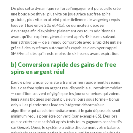
De plus cette dynamique renforce l’engagement puisqu’elle crée
une boucle positive : plus vite on joue grâce aux free spins
gratuits , plus vite on atteint potentiellement le wagering requis
(souvent fixé entre 20x et 40x), ce qui incite à déposer
davantage afin d’exploiter pleinement ces tours additionnels
avant qu’ils n’expirent généralement après 48 heures suivant
leur attribution — délai rendu compatible avec la rapidité initiale
grâce à des systèmes automatisés capables d’envoyer rappel
SMS/Email dès qu’il reste moins de six heures avant expiration.
b) Conversion rapide des gains de free
spins en argent réel
L’autre pilier crucial consiste à transformer rapidement les gains
issus des free spins en argent réel disponible au retrait immédiat
— condition souvent négligée par les joueurs novices qui voient
leurs gains bloqués pendant plusieurs jours sous forme « bonus
only ». Les plateformes leaders intègrent désormais un
algorithme qui calcule immédiatement si le gain dépasse le seuil
minimum requis pour être converti (par exemple €5). Dès lors
que ce critère est satisfait après trois tours gagnants consécutifs
sur
Gonzo’s Quest
, le système crédite directement votre balance