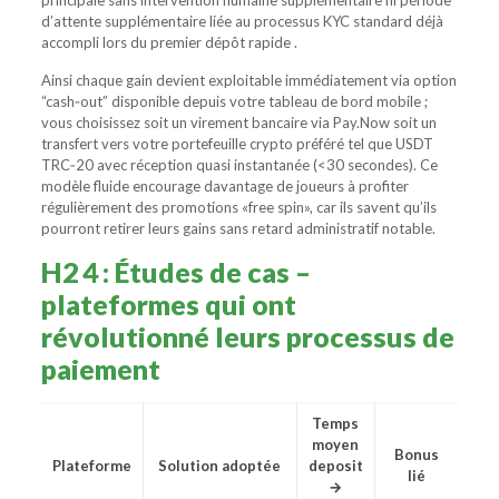
principale sans intervention humaine supplémentaire ni période
d’attente supplémentaire liée au processus KYC standard déjà
accompli lors du premier dépôt rapide .
Ainsi chaque gain devient exploitable immédiatement via option
“cash‑out” disponible depuis votre tableau de bord mobile ;
vous choisissez soit un virement bancaire via Pay.Now soit un
transfert vers votre portefeuille crypto préféré tel que USDT
TRC‑20 avec réception quasi instantanée (<30 secondes). Ce
modèle fluide encourage davantage de joueurs à profiter
régulièrement des promotions «​free spin​», car ils savent qu’ils
pourront retirer leurs gains sans retard administratif notable.
H2 4 : Études de cas –
plateformes qui ont
révolutionné leurs processus de
paiement
Temps
moyen
Bonus
Plateforme
Solution adoptée
deposit
lié
→