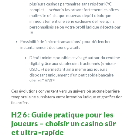
plusieurs casinos partenaires sans répéter KYC
complet — scénario favorisant fortement les offres
multi‑site où chaque nouveau dépôt débloque
immédiatement une série exclusive de free spins
personnalisés selon votre profil ludique détecté par
IA .
Possibilité de “micro‑transactions” pour déclencher
instantanément des tours gratuits
Dépôt minime possible envisagé autour du centime
digital grâce aux stablecoins fractionnés (« micro‐
USDC ») permettant ainsi même aux joueurs
disposant uniquement d’un petit solde bancaire
virtuel DABB™
Ces évolutions convergent vers un univers où aucune barrière
temporelle ne subsistera entre intention ludique et gratification
financière.
H2 6 : Guide pratique pour les
joueurs – choisir un casino sûr
et ultra‑rapide