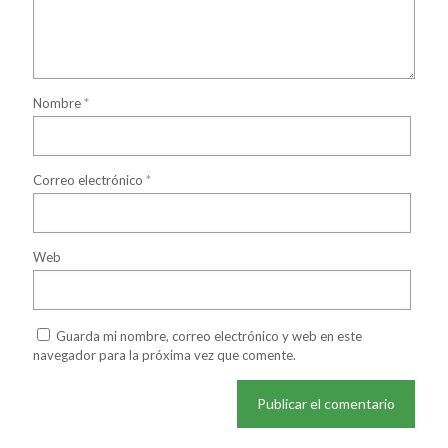
Nombre
*
Correo electrónico
*
Web
Guarda mi nombre, correo electrónico y web en este
navegador para la próxima vez que comente.