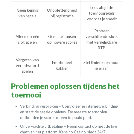
Lees altijd de
Geen kennis
Onoplettendheid
toernooiregels
van regels
bij registratie
voordat je speelt
Probeer
Alleen op één
Gemiste kansen
verschillende slots
slot spelen
op hogere scores
met vergelijkbare
RTP
Vergeten van
Emotioneel
Stel limieten en houd
verantwoord
gokken
je eraan
spelen
Problemen oplossen tijdens het
toernooi
Verbinding verbroken – Controleer je internetverbinding
en start de sessie opnieuw. De meeste toernooien
onthouden je score tot een bepaald punt.
Onverwachte uitbetaling – Neem contact op met de live
chat van het platform. Kansino Casino biedt 24/7