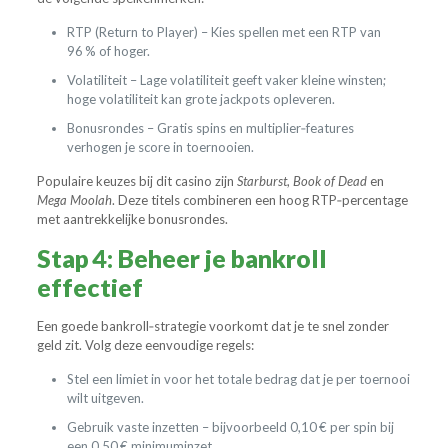
RTP (Return to Player) – Kies spellen met een RTP van
96 % of hoger.
Volatiliteit – Lage volatiliteit geeft vaker kleine winsten;
hoge volatiliteit kan grote jackpots opleveren.
Bonusrondes – Gratis spins en multiplier‑features
verhogen je score in toernooien.
Populaire keuzes bij dit casino zijn
Starburst
,
Book of Dead
en
Mega Moolah
. Deze titels combineren een hoog RTP‑percentage
met aantrekkelijke bonusrondes.
Stap 4: Beheer je bankroll
effectief
Een goede bankroll‑strategie voorkomt dat je te snel zonder
geld zit. Volg deze eenvoudige regels:
Stel een limiet in voor het totale bedrag dat je per toernooi
wilt uitgeven.
Gebruik vaste inzetten – bijvoorbeeld 0,10 € per spin bij
een 0,50 € minimuminzet.