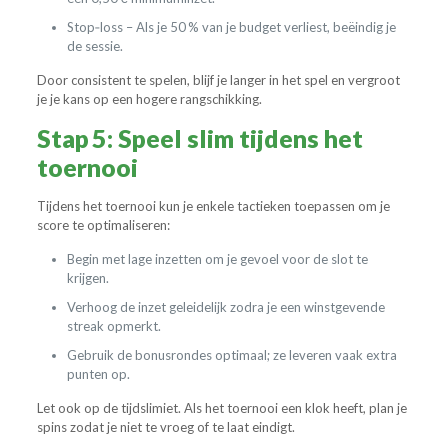
Stop‑loss – Als je 50 % van je budget verliest, beëindig je
de sessie.
Door consistent te spelen, blijf je langer in het spel en vergroot
je je kans op een hogere rangschikking.
Stap 5: Speel slim tijdens het
toernooi
Tijdens het toernooi kun je enkele tactieken toepassen om je
score te optimaliseren:
Begin met lage inzetten om je gevoel voor de slot te
krijgen.
Verhoog de inzet geleidelijk zodra je een winstgevende
streak opmerkt.
Gebruik de bonusrondes optimaal; ze leveren vaak extra
punten op.
Let ook op de tijdslimiet. Als het toernooi een klok heeft, plan je
spins zodat je niet te vroeg of te laat eindigt.