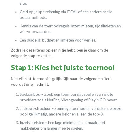
site.
Geld op je spelrekening via iDEAL of een andere snelle
betaalmethode.
Kennis van de toernooiregels: inzetlimieten, tijdslimieten en
win‑voorwaarden.
Een duidelijk budget en limieten voor verlies.
Zodra je deze items op een rijtje hebt, ben je klaar om de
volgende stap te zetten.
Stap 1: Kies het juiste toernooi
Niet elk slot‑toernooi is gelijk. Kijk naar de volgende criteria
voordat je je inschrijft:
Spelaanbod – Zoek een toernooi dat spellen van grote
providers zoals NetEnt, Microgaming of Play’n GO bevat.
Jackpot‑structuur – Sommige toernooien verdelen de prize
pool gelijkmatig, andere belonen alleen de top‑3.
Inzetvereisten – Een lage minimuminzet maakt het
makkelijker om langer mee te spelen.