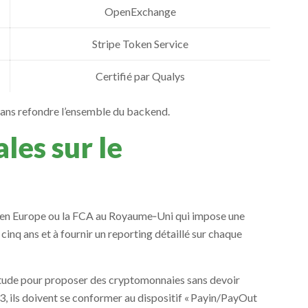
OpenExchange
Stripe Token Service
Certifié par Qualys
 sans refondre l’ensemble du backend.
les sur le
SD2 en Europe ou la FCA au Royaume‑Uni qui impose une
inq ans et à fournir un reporting détaillé sur chaque
atitude pour proposer des cryptomonnaies sans devoir
, ils doivent se conformer au dispositif « Payin/PayOut