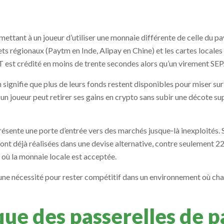
ettant à un joueur d’utiliser une monnaie différente de celle du pay
ets régionaux (Paytm en Inde, Alipay en Chine) et les cartes local
 est crédité en moins de trente secondes alors qu’un virement SEPA
n signifie que plus de leurs fonds restent disponibles pour miser 
: un joueur peut retirer ses gains en crypto sans subir une décote 
présente une porte d’entrée vers des marchés jusque‑là inexploités
 déjà réalisées dans une devise alternative, contre seulement 22 % 
ù la monnaie locale est acceptée.
s une nécessité pour rester compétitif dans un environnement où ch
ue des passerelles de 