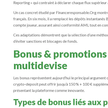
Reporting » qui contraint à déclarer chaque flux supérieur à
Un cas concret étudié par Financeresponsable.Org mon
français. En six mois, il a remplacé les dépôts instantané
compte joueur, assurant ainsi conformité AML tout en conse
Ces adaptations démontrent que la sélection d’une méthode
d’éviter sanctions et blocages de fonds.
Bonus & promotions 
multidevise
Les bonus représentent aujourd’hui le principal argument 
crypto‑deposit peut offrir jusqu’à 150 % + 100 € supplémen
présentant la plateforme comme innovante.
Types de bonus liés aux 