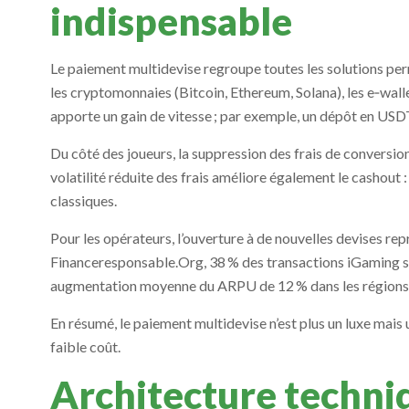
indispensable
Le paiement multidevise regroupe toutes les solutions perm
les cryptomonnaies (Bitcoin, Ethereum, Solana), les e‑wall
apporte un gain de vitesse ; par exemple, un dépôt en USDT
Du côté des joueurs, la suppression des frais de conversio
volatilité réduite des frais améliore également le cashout 
classiques.
Pour les opérateurs, l’ouverture à de nouvelles devises re
Financeresponsable.Org, 38 % des transactions iGaming sont
augmentation moyenne du ARPU de 12 % dans les régions o
En résumé, le paiement multidevise n’est plus un luxe mai
faible coût.
Architecture techniq