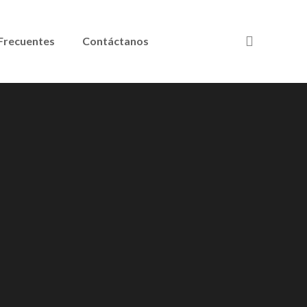
Frecuentes
Contáctanos