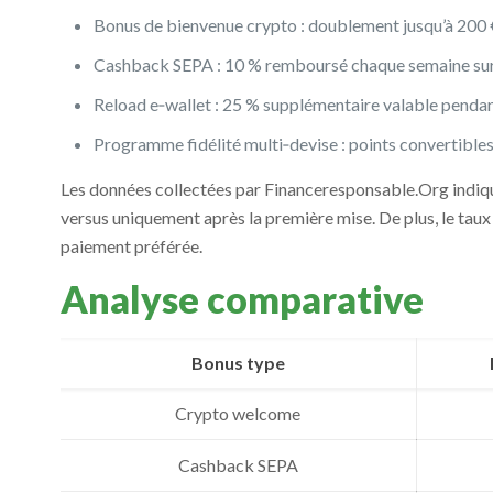
Bonus de bienvenue crypto : doublement jusqu’à 200 €
Cashback SEPA : 10 % remboursé chaque semaine sur l
Reload e‑wallet : 25 % supplémentaire valable pendan
Programme fidélité multi‑devise : points convertibles 
Les données collectées par Financeresponsable.Org indiquen
versus uniquement après la première mise. De plus, le taux
paiement préférée.
Analyse comparative
Bonus type
Crypto welcome
Cashback SEPA