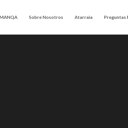
a MANQA
Sobre Nosotros
Atarraia
Preguntas 