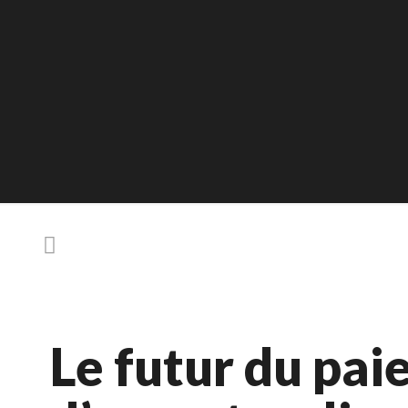
Le futur du pai