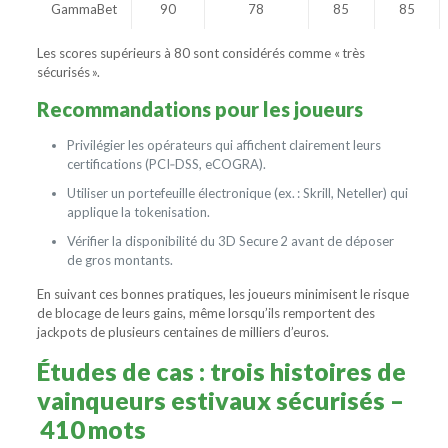
GammaBet
90
78
85
85
Les scores supérieurs à 80 sont considérés comme « très
sécurisés ».
Recommandations pour les joueurs
Privilégier les opérateurs qui affichent clairement leurs
certifications (PCI‑DSS, eCOGRA).
Utiliser un portefeuille électronique (ex. : Skrill, Neteller) qui
applique la tokenisation.
Vérifier la disponibilité du 3D Secure 2 avant de déposer
de gros montants.
En suivant ces bonnes pratiques, les joueurs minimisent le risque
de blocage de leurs gains, même lorsqu’ils remportent des
jackpots de plusieurs centaines de milliers d’euros.
Études de cas : trois histoires de
vainqueurs estivaux sécurisés –
410 mots