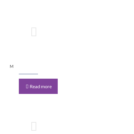
M
Read more