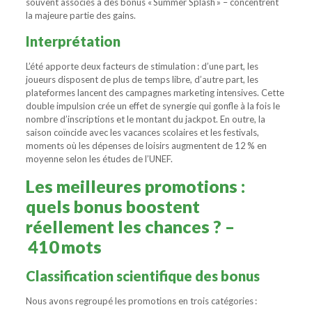
souvent associés à des bonus « Summer Splash » – concentrent
la majeure partie des gains.
Interprétation
L’été apporte deux facteurs de stimulation : d’une part, les
joueurs disposent de plus de temps libre, d’autre part, les
plateformes lancent des campagnes marketing intensives. Cette
double impulsion crée un effet de synergie qui gonfle à la fois le
nombre d’inscriptions et le montant du jackpot. En outre, la
saison coïncide avec les vacances scolaires et les festivals,
moments où les dépenses de loisirs augmentent de 12 % en
moyenne selon les études de l’UNEF.
Les meilleures promotions :
quels bonus boostent
réellement les chances ? –
410 mots
Classification scientifique des bonus
Nous avons regroupé les promotions en trois catégories :