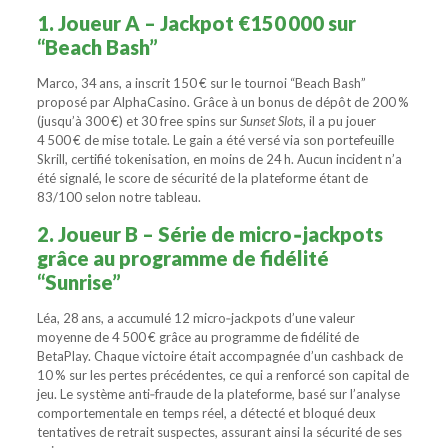
1. Joueur A – Jackpot €150 000 sur
“Beach Bash”
Marco, 34 ans, a inscrit 150 € sur le tournoi “Beach Bash”
proposé par AlphaCasino. Grâce à un bonus de dépôt de 200 %
(jusqu’à 300 €) et 30 free spins sur
Sunset Slots
, il a pu jouer
4 500 € de mise totale. Le gain a été versé via son portefeuille
Skrill, certifié tokenisation, en moins de 24 h. Aucun incident n’a
été signalé, le score de sécurité de la plateforme étant de
83/100 selon notre tableau.
2. Joueur B – Série de micro‑jackpots
grâce au programme de fidélité
“Sunrise”
Léa, 28 ans, a accumulé 12 micro‑jackpots d’une valeur
moyenne de 4 500 € grâce au programme de fidélité de
BetaPlay. Chaque victoire était accompagnée d’un cashback de
10 % sur les pertes précédentes, ce qui a renforcé son capital de
jeu. Le système anti‑fraude de la plateforme, basé sur l’analyse
comportementale en temps réel, a détecté et bloqué deux
tentatives de retrait suspectes, assurant ainsi la sécurité de ses