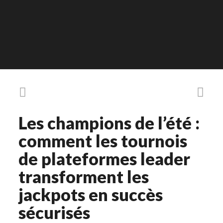
Les champions de l’été :
comment les tournois
de plateformes leader
transforment les
jackpots en succès
sécurisés