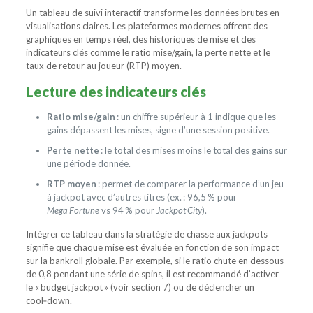
Un tableau de suivi interactif transforme les données brutes en
visualisations claires. Les plateformes modernes offrent des
graphiques en temps réel, des historiques de mise et des
indicateurs clés comme le ratio mise/gain, la perte nette et le
taux de retour au joueur (RTP) moyen.
Lecture des indicateurs clés
Ratio mise/gain
: un chiffre supérieur à 1 indique que les
gains dépassent les mises, signe d’une session positive.
Perte nette
: le total des mises moins le total des gains sur
une période donnée.
RTP moyen
: permet de comparer la performance d’un jeu
à jackpot avec d’autres titres (ex. : 96,5 % pour
Mega Fortune
vs 94 % pour
Jackpot City
).
Intégrer ce tableau dans la stratégie de chasse aux jackpots
signifie que chaque mise est évaluée en fonction de son impact
sur la bankroll globale. Par exemple, si le ratio chute en dessous
de 0,8 pendant une série de spins, il est recommandé d’activer
le « budget jackpot » (voir section 7) ou de déclencher un
cool‑down.