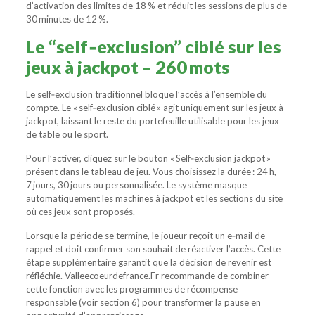
d’activation des limites de 18 % et réduit les sessions de plus de
30 minutes de 12 %.
Le “self‑exclusion” ciblé sur les
jeux à jackpot – 260 mots
Le self‑exclusion traditionnel bloque l’accès à l’ensemble du
compte. Le « self‑exclusion ciblé » agit uniquement sur les jeux à
jackpot, laissant le reste du portefeuille utilisable pour les jeux
de table ou le sport.
Pour l’activer, cliquez sur le bouton « Self‑exclusion jackpot »
présent dans le tableau de jeu. Vous choisissez la durée : 24 h,
7 jours, 30 jours ou personnalisée. Le système masque
automatiquement les machines à jackpot et les sections du site
où ces jeux sont proposés.
Lorsque la période se termine, le joueur reçoit un e‑mail de
rappel et doit confirmer son souhait de réactiver l’accès. Cette
étape supplémentaire garantit que la décision de revenir est
réfléchie. Valleecoeurdefrance.Fr recommande de combiner
cette fonction avec les programmes de récompense
responsable (voir section 6) pour transformer la pause en