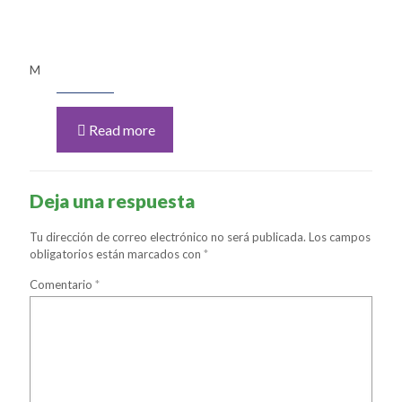
M
Read more
Deja una respuesta
Tu dirección de correo electrónico no será publicada.
Los campos
obligatorios están marcados con
*
Comentario
*