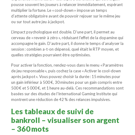
pousse souvent les joueurs à relancer immédiatement, espérant
multiplier la fortune. Le « cool‑down » impose un temps
d’attente obligatoire avant de pouvoir rejouer sur le même jeu
ou sur tout autre jeu à jackpot.
L’impact psychologique est double. D’une part, il permet au
cerveau de « revenir à zéro », réduisant l’effet de la dopamine qui
accompagne le gain. D’autre part, il donne le temps d’analyser la
session : combien a-t-on dépensé, quel était le RTP moyen, et
quelles stratégies pourraient être optimisées.
Pour activer la fonction, rendez‑vous dans le menu « Paramètres
de jeu responsable », puis cochez la case « Activer le cool‑down
après jackpot ». Vous pouvez choisir la durée : 15 minutes pour
un gain inférieur à 500 €, 30 minutes pour un gain compris entre
500 € et 5 000 €, et 1 heure au‑delà. Ces recommandations sont
basées sur des études de l’International Gaming Institute qui
montrent une réduction de 42 % des relances impulsives.
Les tableaux de suivi de
bankroll – visualiser son argent
– 360 mots