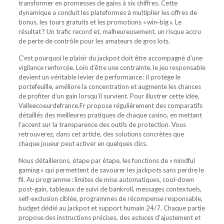
transformer en promesses de gains à six chiffres. Cette
dynamique a conduit les plateformes à multiplier les offres de
bonus, les tours gratuits et les promotions « win‑big ». Le
résultat ? Un trafic record et, malheureusement, un risque accru
de perte de contrôle pour les amateurs de gros lots.
C’est pourquoi le plaisir du jackpot doit être accompagné d’une
vigilance renforcée. Loin d’être une contrainte, le jeu responsable
devient un véritable levier de performance : il protège le
portefeuille, améliore la concentration et augmente les chances
de profiter d’un gain lorsqu’il survient. Pour illustrer cette idée,
Valleecoeurdefrance.Fr propose régulièrement des comparatifs
détaillés des meilleures pratiques de chaque casino, en mettant
l’accent sur la transparence des outils de protection. Vous
retrouverez, dans cet article, des solutions concrètes que
chaque joueur peut activer en quelques clics.
Nous détaillerons, étape par étape, les fonctions de « mindful
gaming » qui permettent de savourer les jackpots sans perdre le
fil. Au programme : limites de mise automatiques, cool‑down
post‑gain, tableaux de suivi de bankroll, messages contextuels,
self‑exclusion ciblée, programmes de récompense responsable,
budget dédié au jackpot et support humain 24/7. Chaque partie
propose des instructions précises, des astuces d’ajustement et