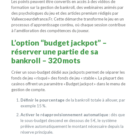
Les points peuvent être convertis en accès à des vidéos de
formation sur la gestion de bankroll, des webinaires animés par
des psychologues du jeu et des articles premium rédigés par
Valleecoeurdefrance.Fr. Cette démarche transforme le jeu en un
processus d’apprentissage continu, où chaque session contribue
à l’amélioration des compétences du joueur.
L’option “budget jackpot” –
réserver une partie de sa
bankroll – 320 mots
Créer un sous‑budget dédié aux jackpots permet de séparer les
fonds de jeu « risqué » des fonds de jeu « stable ». La plupart des
casinos offrent un paramètre « Budget jackpot » dans le menu de
gestion de compte.
Définir le pourcentage
de la bankroll totale à allouer, par
exemple 15 %.
Activer le réapprovisionnement automatique
: dès que
le sous‑budget descend en dessous de 5 €, le système
prélève automatiquement le montant nécessaire depuis la
réserve principale.