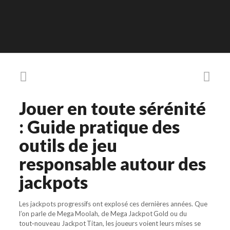
Jouer en toute sérénité
: Guide pratique des
outils de jeu
responsable autour des
jackpots
Les jackpots progressifs ont explosé ces dernières années. Que
l’on parle de Mega Moolah, de Mega Jackpot Gold ou du
tout‑nouveau Jackpot Titan, les joueurs voient leurs mises se