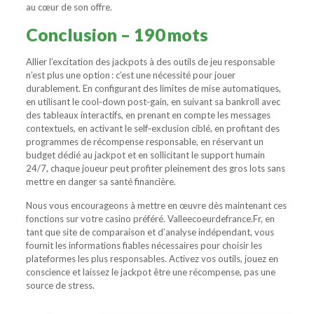
au cœur de son offre.
Conclusion – 190 mots
Allier l’excitation des jackpots à des outils de jeu responsable
n’est plus une option : c’est une nécessité pour jouer
durablement. En configurant des limites de mise automatiques,
en utilisant le cool‑down post‑gain, en suivant sa bankroll avec
des tableaux interactifs, en prenant en compte les messages
contextuels, en activant le self‑exclusion ciblé, en profitant des
programmes de récompense responsable, en réservant un
budget dédié au jackpot et en sollicitant le support humain
24/7, chaque joueur peut profiter pleinement des gros lots sans
mettre en danger sa santé financière.
Nous vous encourageons à mettre en œuvre dès maintenant ces
fonctions sur votre casino préféré. Valleecoeurdefrance.Fr, en
tant que site de comparaison et d’analyse indépendant, vous
fournit les informations fiables nécessaires pour choisir les
plateformes les plus responsables. Activez vos outils, jouez en
conscience et laissez le jackpot être une récompense, pas une
source de stress.