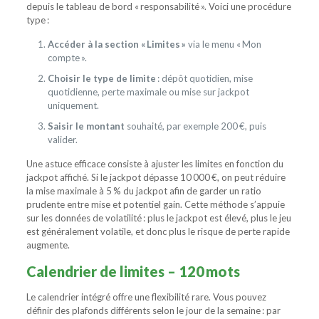
depuis le tableau de bord « responsabilité ». Voici une procédure
type :
Accéder à la section « Limites »
via le menu « Mon
compte ».
Choisir le type de limite
: dépôt quotidien, mise
quotidienne, perte maximale ou mise sur jackpot
uniquement.
Saisir le montant
souhaité, par exemple 200 €, puis
valider.
Une astuce efficace consiste à ajuster les limites en fonction du
jackpot affiché. Si le jackpot dépasse 10 000 €, on peut réduire
la mise maximale à 5 % du jackpot afin de garder un ratio
prudente entre mise et potentiel gain. Cette méthode s’appuie
sur les données de volatilité : plus le jackpot est élevé, plus le jeu
est généralement volatile, et donc plus le risque de perte rapide
augmente.
Calendrier de limites – 120 mots
Le calendrier intégré offre une flexibilité rare. Vous pouvez
définir des plafonds différents selon le jour de la semaine : par