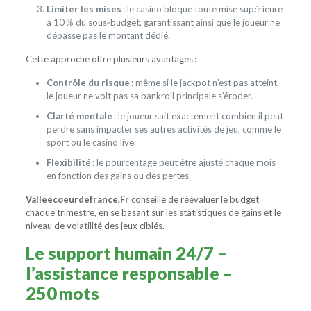
Limiter les mises
: le casino bloque toute mise supérieure
à 10 % du sous‑budget, garantissant ainsi que le joueur ne
dépasse pas le montant dédié.
Cette approche offre plusieurs avantages :
Contrôle du risque
: même si le jackpot n’est pas atteint,
le joueur ne voit pas sa bankroll principale s’éroder.
Clarté mentale
: le joueur sait exactement combien il peut
perdre sans impacter ses autres activités de jeu, comme le
sport ou le casino live.
Flexibilité
: le pourcentage peut être ajusté chaque mois
en fonction des gains ou des pertes.
Valleecoeurdefrance.Fr
conseille de réévaluer le budget
chaque trimestre, en se basant sur les statistiques de gains et le
niveau de volatilité des jeux ciblés.
Le support humain 24/7 –
l’assistance responsable –
250 mots