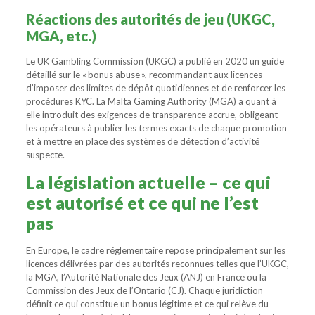
Réactions des autorités de jeu (UKGC,
MGA, etc.)
Le UK Gambling Commission (UKGC) a publié en 2020 un guide
détaillé sur le « bonus abuse », recommandant aux licences
d’imposer des limites de dépôt quotidiennes et de renforcer les
procédures KYC. La Malta Gaming Authority (MGA) a quant à
elle introduit des exigences de transparence accrue, obligeant
les opérateurs à publier les termes exacts de chaque promotion
et à mettre en place des systèmes de détection d’activité
suspecte.
La législation actuelle – ce qui
est autorisé et ce qui ne l’est
pas
En Europe, le cadre réglementaire repose principalement sur les
licences délivrées par des autorités reconnues telles que l’UKGC,
la MGA, l’Autorité Nationale des Jeux (ANJ) en France ou la
Commission des Jeux de l’Ontario (CJ). Chaque juridiction
définit ce qui constitue un bonus légitime et ce qui relève du