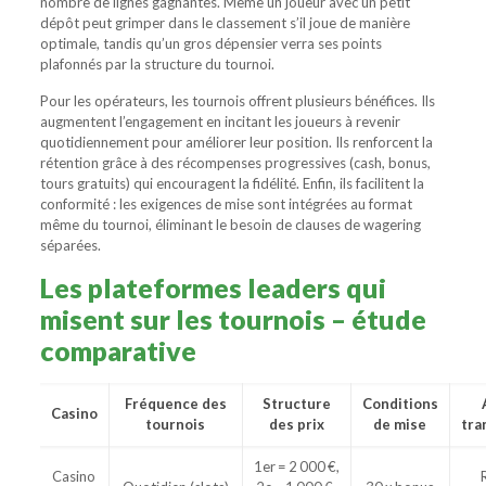
nombre de lignes gagnantes. Même un joueur avec un petit
dépôt peut grimper dans le classement s’il joue de manière
optimale, tandis qu’un gros dépensier verra ses points
plafonnés par la structure du tournoi.
Pour les opérateurs, les tournois offrent plusieurs bénéfices. Ils
augmentent l’engagement en incitant les joueurs à revenir
quotidiennement pour améliorer leur position. Ils renforcent la
rétention grâce à des récompenses progressives (cash, bonus,
tours gratuits) qui encouragent la fidélité. Enfin, ils facilitent la
conformité : les exigences de mise sont intégrées au format
même du tournoi, éliminant le besoin de clauses de wagering
séparées.
Les plateformes leaders qui
misent sur les tournois – étude
comparative
Fréquence des
Structure
Conditions
Casino
tournois
des prix
de mise
tra
1er = 2 000 €,
Casino