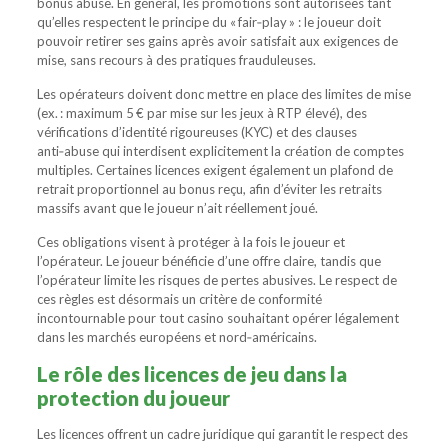
bonus abuse. En général, les promotions sont autorisées tant
qu’elles respectent le principe du « fair‑play » : le joueur doit
pouvoir retirer ses gains après avoir satisfait aux exigences de
mise, sans recours à des pratiques frauduleuses.
Les opérateurs doivent donc mettre en place des limites de mise
(ex. : maximum 5 € par mise sur les jeux à RTP élevé), des
vérifications d’identité rigoureuses (KYC) et des clauses
anti‑abuse qui interdisent explicitement la création de comptes
multiples. Certaines licences exigent également un plafond de
retrait proportionnel au bonus reçu, afin d’éviter les retraits
massifs avant que le joueur n’ait réellement joué.
Ces obligations visent à protéger à la fois le joueur et
l’opérateur. Le joueur bénéficie d’une offre claire, tandis que
l’opérateur limite les risques de pertes abusives. Le respect de
ces règles est désormais un critère de conformité
incontournable pour tout casino souhaitant opérer légalement
dans les marchés européens et nord‑américains.
Le rôle des licences de jeu dans la
protection du joueur
Les licences offrent un cadre juridique qui garantit le respect des