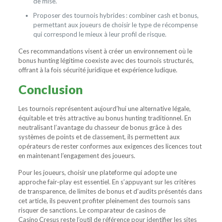
de mise.
Proposer des tournois hybrides : combiner cash et bonus,
permettant aux joueurs de choisir le type de récompense
qui correspond le mieux à leur profil de risque.
Ces recommandations visent à créer un environnement où le
bonus hunting légitime coexiste avec des tournois structurés,
offrant à la fois sécurité juridique et expérience ludique.
Conclusion
Les tournois représentent aujourd’hui une alternative légale,
équitable et très attractive au bonus hunting traditionnel. En
neutralisant l’avantage du chasseur de bonus grâce à des
systèmes de points et de classement, ils permettent aux
opérateurs de rester conformes aux exigences des licences tout
en maintenant l’engagement des joueurs.
Pour les joueurs, choisir une plateforme qui adopte une
approche fair‑play est essentiel. En s’appuyant sur les critères
de transparence, de limites de bonus et d’audits présentés dans
cet article, ils peuvent profiter pleinement des tournois sans
risquer de sanctions. Le comparateur de casinos de
Casino Cresus reste l’outil de référence pour identifier les sites