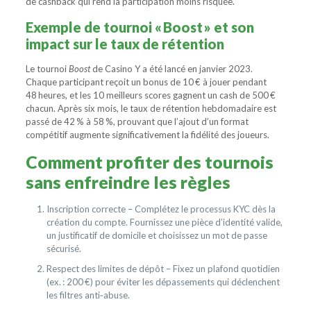
de cashback qui rend la participation moins risquée.
Exemple de tournoi « Boost » et son
impact sur le taux de rétention
Le tournoi
Boost
de Casino Y a été lancé en janvier 2023.
Chaque participant reçoit un bonus de 10 € à jouer pendant
48 heures, et les 10 meilleurs scores gagnent un cash de 500 €
chacun. Après six mois, le taux de rétention hebdomadaire est
passé de 42 % à 58 %, prouvant que l’ajout d’un format
compétitif augmente significativement la fidélité des joueurs.
Comment profiter des tournois
sans enfreindre les règles
Inscription correcte – Complétez le processus KYC dès la
création du compte. Fournissez une pièce d’identité valide,
un justificatif de domicile et choisissez un mot de passe
sécurisé.
Respect des limites de dépôt – Fixez un plafond quotidien
(ex. : 200 €) pour éviter les dépassements qui déclenchent
les filtres anti‑abuse.