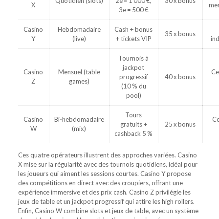
Quotidien (slots)
2e = 1 000 €,
30 x bonus
X
me
3e = 500 €
Casino
Hebdomadaire
Cash + bonus
35 x bonus
Y
(live)
+ tickets VIP
in
Tournois à
jackpot
Casino
Mensuel (table
Ce
progressif
40 x bonus
Z
games)
(10 % du
pool)
Tours
Casino
Bi‑hebdomadaire
Co
gratuits +
25 x bonus
W
(mix)
cashback 5 %
Ces quatre opérateurs illustrent des approches variées. Casino
X mise sur la régularité avec des tournois quotidiens, idéal pour
les joueurs qui aiment les sessions courtes. Casino Y propose
des compétitions en direct avec des croupiers, offrant une
expérience immersive et des prix cash. Casino Z privilégie les
jeux de table et un jackpot progressif qui attire les high rollers.
Enfin, Casino W combine slots et jeux de table, avec un système