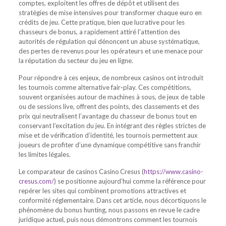
comptes, exploitent les offres de dépôt et utilisent des
stratégies de mise intensives pour transformer chaque euro en
crédits de jeu. Cette pratique, bien que lucrative pour les
chasseurs de bonus, a rapidement attiré l’attention des
autorités de régulation qui dénoncent un abuse systématique,
des pertes de revenus pour les opérateurs et une menace pour
la réputation du secteur du jeu en ligne.
Pour répondre à ces enjeux, de nombreux casinos ont introduit
les tournois comme alternative fair‑play. Ces compétitions,
souvent organisées autour de machines à sous, de jeux de table
ou de sessions live, offrent des points, des classements et des
prix qui neutralisent l’avantage du chasseur de bonus tout en
conservant l’excitation du jeu. En intégrant des règles strictes de
mise et de vérification d’identité, les tournois permettent aux
joueurs de profiter d’une dynamique compétitive sans franchir
les limites légales.
Le comparateur de casinos Casino Cresus (
https://www.casino-
cresus.com/
) se positionne aujourd’hui comme la référence pour
repérer les sites qui combinent promotions attractives et
conformité réglementaire. Dans cet article, nous décortiquons le
phénomène du bonus hunting, nous passons en revue le cadre
juridique actuel, puis nous démontrons comment les tournois