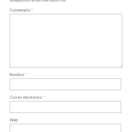
obligatorios están marcados con
*
Comentario
*
Nombre
*
Correo electrónico
*
Web