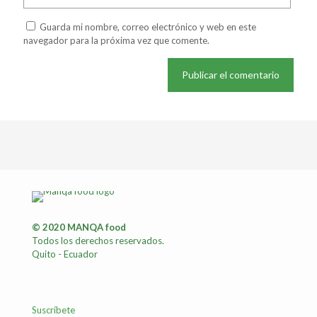
Guarda mi nombre, correo electrónico y web en este
navegador para la próxima vez que comente.
© 2020 MANQA food
Todos los derechos reservados.
Quito - Ecuador
Suscríbete