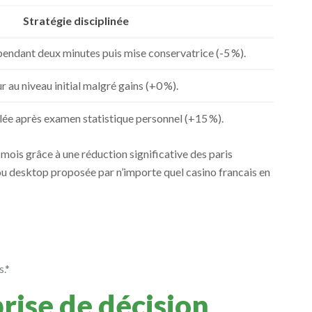
Stratégie disciplinée
endant deux minutes puis mise conservatrice (-5 %).
r au niveau initial malgré gains (+0 %).
lée après examen statistique personnel (+15 %).
mois grâce à une réduction significative des paris
ou desktop proposée par n’importe quel casino francais en
s.*
prise de décision