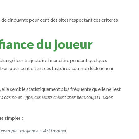
*
de cinquante pour cent des sites respectant ces critères
nfiance du joueur
hangé leur trajectoire financière pendant quelques
‑et‑un pour cent citent ces histoires comme déclencheur
lle semble statistiquement plus fréquente qu’elle ne l’est
 casino en ligne, ces récits créent chez beaucoup l’illusion
s simples :
(
exemple : moyenne = 450 mains
).