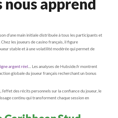
s nous apprend
n d’une main initiale distribuée à tous les participants et
 Chez les joueurs de casino français, il figure
oueur stable et à une volatilité modérée qui permet de
ligne argent réel
… Les analyses de Hubside.fr montrent
action globale du joueur français recherchant un bonus
effet des récits personnels sur la confiance du joueur, le
ntissage continu qui transforment chaque session en