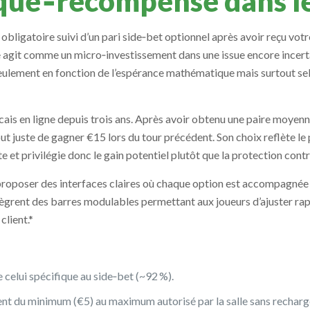
que‑récompense dans le
e obligatoire suivi d’un pari side‑bet optionnel après avoir reçu vo
agit comme un micro‑investissement dans une issue encore incertai
eulement en fonction de l’espérance mathématique mais surtout selo
ncais en ligne depuis trois ans. Après avoir obtenu une paire moyen
ut juste de gagner €15 lors du tour précédent. Son choix reflète le 
 et privilégie donc le gain potentiel plutôt que la protection contre
proposer des interfaces claires où chaque option est accompagnée 
ntègrent des barres modulables permettant aux joueurs d’ajuster rap
lient.*
 celui spécifique au side‑bet (~92 %).
nt du minimum (€5) au maximum autorisé par la salle sans recharge