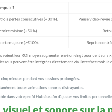
mpulsif
rois pertes consécutives (+30 %).
Pause vidéo‐revue p
ictoire minime (+50 %).
Retou
erte majeure (>€100).
Reprise contrô
s voient leur ROI moyen augmenter environ vingt pour cent sur six 
essous peuvent être intégrées directement via l’interface mobile 
es cinq minutes pendant vos sessions prolongées.
tanément toutes animations sonores distrayantes.
e dans votre profil Hubsite afin d’ajuster vos limites personnelle
 visuel et sonore sur la 