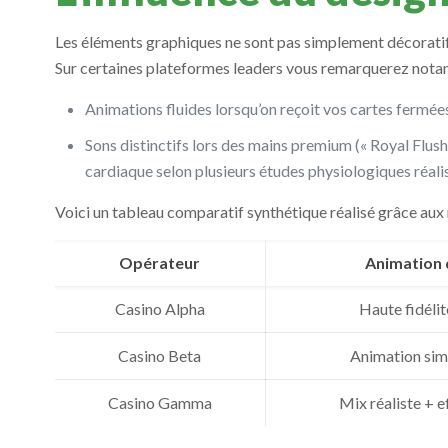
Les éléments graphiques ne sont pas simplement décoratifs 
Sur certaines plateformes leaders vous remarquerez nota
Animations fluides lorsqu’on reçoit vos cartes fermée
Sons distinctifs lors des mains premium (« Royal Flush
cardiaque selon plusieurs études physiologiques réalis
Voici un tableau comparatif synthétique réalisé grâce aux
Opérateur
Animation 
Casino Alpha
Haute fidéli
Casino Beta
Animation sim
Casino Gamma
Mix réaliste + e