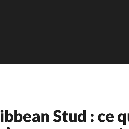
bbean Stud : ce q