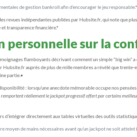
amentales de gestion bankroll afin d’encourager le jeu responsable.
es revues indépendantes publiées par Hubsite.fr, qui note que plus 
 et transparence financière.*
on personnelle sur la co
témoignages flamboyants décrivant comment un simple “big win” a c
par Hubsite.fr auprès de plus de mille membres a révélé que trente
ine partie.•
disponibilité : lorsqu’une anecdote mémorable occupe nos pensées, e
remportent réellement le jackpot progressif offert par certains meilleurs
intégrer directement aux tables virtuelles des outils statistique
e moyen de mains nécessaires avant qu’un jackpot ne soit atteint 