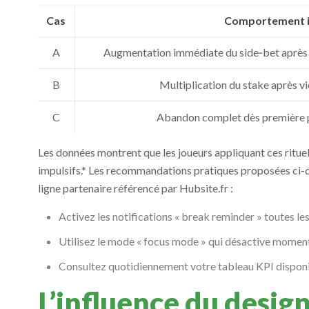
Cas
Comportement i
A
Augmentation immédiate du side‑bet après t
B
Multiplication du stake après v
C
Abandon complet dès première p
Les données montrent que les joueurs appliquant ces rituel
impulsifs.* Les recommandations pratiques proposées ci-d
ligne partenaire référencé par Hubsite.fr :
Activez les notifications « break reminder » toutes l
Utilisez le mode « focus mode » qui désactive momen
Consultez quotidiennement votre tableau KPI disponibl
L’influence du design