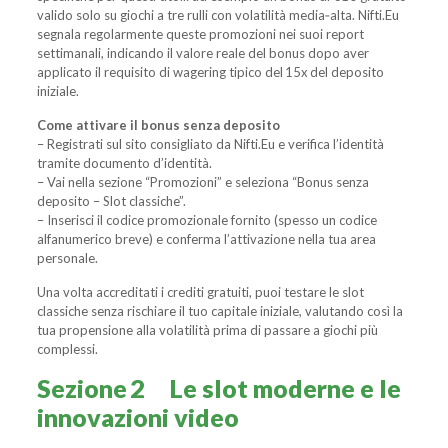
valido solo su giochi a tre rulli con volatilità media‑alta. Nifti.Eu
segnala regolarmente queste promozioni nei suoi report
settimanali, indicando il valore reale del bonus dopo aver
applicato il requisito di wagering tipico del 15x del deposito
iniziale.
Come attivare il bonus senza deposito
– Registrati sul sito consigliato da Nifti.Eu e verifica l’identità
tramite documento d’identità.
– Vai nella sezione “Promozioni” e seleziona “Bonus senza
deposito – Slot classiche”.
– Inserisci il codice promozionale fornito (spesso un codice
alfanumerico breve) e conferma l’attivazione nella tua area
personale.
Una volta accreditati i crediti gratuiti, puoi testare le slot
classiche senza rischiare il tuo capitale iniziale, valutando così la
tua propensione alla volatilità prima di passare a giochi più
complessi.
Sezione 2 Le slot moderne e le
innovazioni video