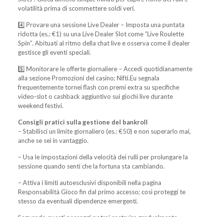
volatilità prima di scommettere soldi veri.
4️⃣ Provare una sessione Live Dealer – Imposta una puntata
ridotta (es.: €1) su una Live Dealer Slot come “Live Roulette
Spin”. Abituati al ritmo della chat live e osserva come il dealer
gestisce gli eventi speciali.
5️⃣ Monitorare le offerte giornaliere – Accedi quotidianamente
alla sezione Promozioni del casino; Nifti.Eu segnala
frequentemente tornei flash con premi extra su specifiche
video‑slot o cashback aggiuntivo sui giochi live durante
weekend festivi.
Consigli pratici sulla gestione del bankroll
– Stabilisci un limite giornaliero (es.: €50) e non superarlo mai,
anche se sei in vantaggio.
– Usa le impostazioni della velocità dei rulli per prolungare la
sessione quando senti che la fortuna sta cambiando.
– Attiva i limiti autoesclusivi disponibili nella pagina
Responsabilità Gioco fin dal primo accesso; così proteggi te
stesso da eventuali dipendenze emergenti.