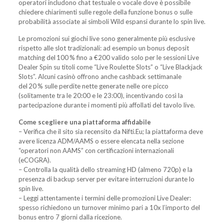
operatori includono chat testuale o vocale dove è possibile
chiedere chiarimenti sulle regole della funzione bonus o sulle
probabilità associate ai simboli Wild espansi durante lo spin live.
Le promozioni sui giochi live sono generalmente più esclusive
rispetto alle slot tradizionali: ad esempio un bonus deposit
matching del 100 % fino a €200 valido solo per le sessioni Live
Dealer Spin su titoli come “Live Roulette Slots” o “Live Blackjack
Slots”. Alcuni casinò offrono anche cashback settimanale
del 20 % sulle perdite nette generate nelle ore picco
(solitamente tra le 20:00 e le 23:00), incentivando così la
partecipazione durante i momenti più affollati del tavolo live.
Come scegliere una piattaforma affidabile
– Verifica che il sito sia recensito da Nifti.Eu; la piattaforma deve
avere licenza ADM/AAMS o essere elencata nella sezione
“operatori non AAMS” con certificazioni internazionali
(eCOGRA).
– Controlla la qualità dello streaming HD (almeno 720p) e la
presenza di backup server per evitare interruzioni durante lo
spin live.
– Leggi attentamente i termini delle promozioni Live Dealer:
spesso richiedono un turnover minimo pari a 10x l’importo del
bonus entro 7 giorni dalla ricezione.