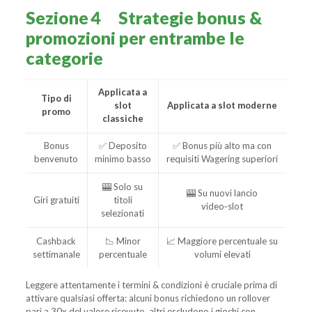
Sezione 4 Strategie bonus &
promozioni per entrambe le
categorie
Applicata a
Tipo di
slot
Applicata a slot moderne
promo
classiche
Bonus
✅ Deposito
✅ Bonus più alto ma con
benvenuto
minimo basso
requisiti Wagering superiori
🎰 Solo su
🎰 Su nuovi lancio
Giri gratuiti
titoli
video‑slot
selezionati
Cashback
📉 Minor
📈 Maggiore percentuale su
settimanale
percentuale
volumi elevati
Leggere attentamente i termini & condizioni è cruciale prima di
attivare qualsiasi offerta: alcuni bonus richiedono un rollover
pari a 30x del valore ricevuto, altri escludono i giochi con