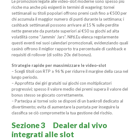
Le promozioni legate alle video‑slot moderne sono spesso più
ricche ma anche più esigenti in termini di wagering: tornei
settimanali su titoli popolari offrono premi cash fino a €500 per
chi accumula il maggior numero di punti durante la settimana; i
cashback settimanali possono arrivare al 15 % sulle perdite
nette generate da puntate superiori ai €50 su giochi ad alta
volatilità come “Jammin’ Jars”. Nifti.Eu elenca regolarmente
questi eventi nei suoi calendari promozionali, evidenziando quali
casinò offrono il miglior rapporto tra percentuale di cashback e
requisiti di rollover (di solito 20x del bonus).
Strategie rapide per massimizzare le video‑slot
– Scegli titoli con RTP ≥ 96 % per ridurre il margine della casa nel
lungo periodo.
– Approfitta dei giri gratuiti sui giochi con moltiplicatori
progressivi; spesso il valore medio dei premi supera il valore del
bonus stesso se giocato correttamente.
– Partecipa ai tornei solo se disponi di un bankroll dedicato al
divertimento; evita di aumentare la puntata per inseguire la
classifica se ciò compromette la tua gestione del rischio.
Sezione 3 Dealer dal vivo
integrati alle slot