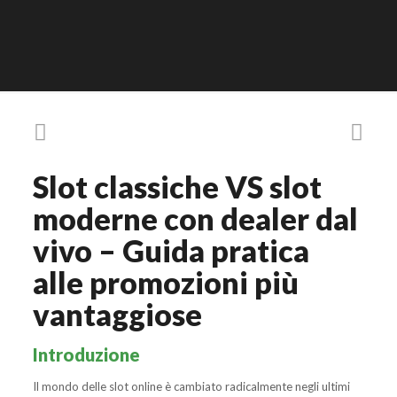
Slot classiche VS slot
moderne con dealer dal
vivo – Guida pratica
alle promozioni più
vantaggiose
Introduzione
Il mondo delle slot online è cambiato radicalmente negli ultimi