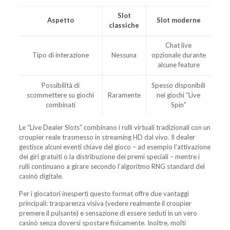
Slot
Aspetto
Slot moderne
classiche
Chat live
Tipo di interazione
Nessuna
opzionale durante
alcune feature
Possibilità di
Spesso disponibili
scommettere su giochi
Raramente
nei giochi “Live
combinati
Spin”
Le “Live Dealer Slots” combinano i rulli virtuali tradizionali con un
croupier reale trasmesso in streaming HD dal vivo. Il dealer
gestisce alcuni eventi chiave del gioco – ad esempio l’attivazione
dei giri gratuiti o la distribuzione dei premi speciali – mentre i
rulli continuano a girare secondo l’algoritmo RNG standard del
casinò digitale.
Per i giocatori inesperti questo format offre due vantaggi
principali: trasparenza visiva (vedere realmente il croupier
premere il pulsante) e sensazione di essere seduti in un vero
casinò senza doversi spostare fisicamente. Inoltre, molti