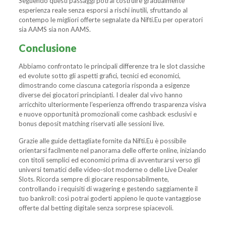
Seguendo questi passaggi potrai costruire gradualmente
esperienza reale senza esporsi a rischi inutili, sfruttando al
contempo le migliori offerte segnalate da Nifti.Eu per operatori
sia AAMS sia non AAMS.
Conclusione
Abbiamo confrontato le principali differenze tra le slot classiche
ed evolute sotto gli aspetti grafici, tecnici ed economici,
dimostrando come ciascuna categoria risponda a esigenze
diverse dei giocatori principianti. I dealer dal vivo hanno
arricchito ulteriormente l’esperienza offrendo trasparenza visiva
e nuove opportunità promozionali come cashback esclusivi e
bonus deposit matching riservati alle sessioni live.
Grazie alle guide dettagliate fornite da Nifti.Eu è possibile
orientarsi facilmente nel panorama delle offerte online, iniziando
con titoli semplici ed economici prima di avventurarsi verso gli
universi tematici delle video‑slot moderne o delle Live Dealer
Slots. Ricorda sempre di giocare responsabilmente,
controllando i requisiti di wagering e gestendo saggiamente il
tuo bankroll: così potrai goderti appieno le quote vantaggiose
offerte dal betting digitale senza sorprese spiacevoli.