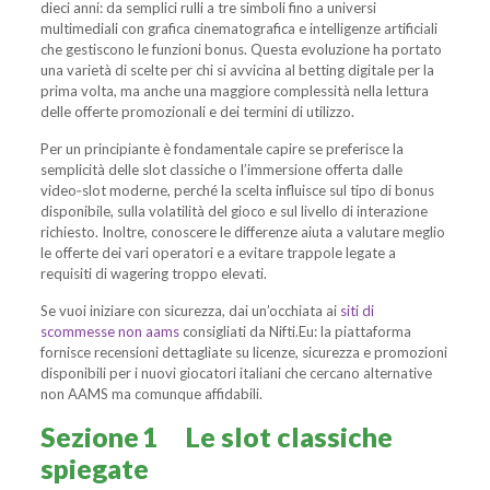
dieci anni: da semplici rulli a tre simboli fino a universi
multimediali con grafica cinematografica e intelligenze artificiali
che gestiscono le funzioni bonus. Questa evoluzione ha portato
una varietà di scelte per chi si avvicina al betting digitale per la
prima volta, ma anche una maggiore complessità nella lettura
delle offerte promozionali e dei termini di utilizzo.
Per un principiante è fondamentale capire se preferisce la
semplicità delle slot classiche o l’immersione offerta dalle
video‑slot moderne, perché la scelta influisce sul tipo di bonus
disponibile, sulla volatilità del gioco e sul livello di interazione
richiesto. Inoltre, conoscere le differenze aiuta a valutare meglio
le offerte dei vari operatori e a evitare trappole legate a
requisiti di wagering troppo elevati.
Se vuoi iniziare con sicurezza, dai un’occhiata ai
siti di
scommesse non aams
consigliati da Nifti.Eu: la piattaforma
fornisce recensioni dettagliate su licenze, sicurezza e promozioni
disponibili per i nuovi giocatori italiani che cercano alternative
non AAMS ma comunque affidabili.
Sezione 1 Le slot classiche
spiegate