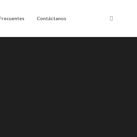
Frecuentes
Contáctanos