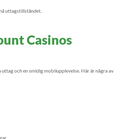
å uttagstillståndet.
ount Casinos
a uttag och en smidig mobilupplevelse. Här är några av
gar.