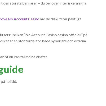
ort den största barriären – du behöver inte riskera egna
rova No Account Casino
när de diskuterar pålitliga
u ser rubriken “No Account Casino casino officiell” på
ilket är en stor fördel för både nybörjare och erfarna
bbt du kan ta ut dina vinster.
 guide
på nolltid: