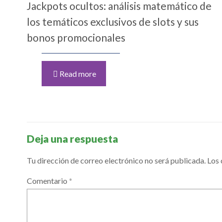
Jackpots ocultos: análisis matemático de
los temáticos exclusivos de slots y sus
bonos promocionales
Read more
Deja una respuesta
Tu dirección de correo electrónico no será publicada.
Los 
Comentario
*