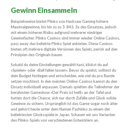
Gewinn Einsammeln
Beispielsweise bietet Plinko von Hacksaw Gaming höhere
Maximalgewinne, bis hin zu zu 3. 843, 3x des Einsatzes, jedoch
mit einem höheren Risiko aufgrund mehrerer niedriger
Gewinnfächer. Plinko Casinos sind immer wieder Online Casinos,
pass away das beliebte Plinko Spiel anbieten. Diese Casinos
bieten oft mehrere digitale Versionen des Spiels, perish auf den
Prinzipien des Originals bauen.
Sobald du deine Einstellungen gewählt hast, klickst du auf
«Spielen» oder «Ball fallen lassen». Bevor du spielst, solltest du
dein Budget festlegen und entscheiden, wie viel du pro Runde
setzen möchtest. In den meisten Online-Casinos kannst du den
Einsatz individuell anpassen. Damals spielten die Teilnehmer der
berühmten Gameshow «Der Preis ist heiß» an der Tafel und
hatten dort die Chance, sich nur durch Zufälle und Glück solide
Gewinne zu sichern. Ursprünglich ist das Game sogar noch älter
und gehört heute unter dem Namen Pachinko zu einem der
beliebtesten Glücksspiele in Japan. Schauen wir uns Varianten
des Plinko-Spiels von verschiedenen Entwicklern an.