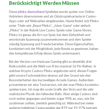
Berücksichtigt Werden Müssen
Diese
plinko deutschland
Spielidee wurde später von Online-
Anbietern übernommen und als Glücksspielvariante in Casino-
Apps oder auf Webseiten eingebunden. Heute findet sich Plinko
unter Titeln wie „Beast Plinko“, „Joker Game“ oder einfach
„Plinko“ in der Rubrik Live Casino Spiele oder Game Shows.
Plinko ist genau die Art von Spiel, bei dem Einfachheit und
emotionale Spannung zusammenkommen und dem Spieler
ständig Spannung und Freude bereiten. Diese Eigenschaften,
kombiniert mit der Möglichkeit, jede Runde zu gewinnen, haben
den beispiellosen Erfolg dieses Spiels untermauert.
Bei der Version von Hacksaw Gaming gibt es ebenfalls drei
Risikostufen und die Wahl von 8 bis maximal 16 Pin-Reihen. In
welchen Krypto Casinos Plinko angeboten wird, diesen Fragen
geht unsere Fachredaktion ebenso auf den Grund wie den
Besonderheiten des kurzweiligen Arcade Games. Außerdem
präsentieren wir eine Testversion, mit der man Plinko kostenlos
spielen kann. Ich mag die coole Grafik des Slots und die sehr
realistische Physik des fallenden Balls. Aber einige Casinos sind
noch weiter gegangen und bieten sogar 99% an, was, wie Sie
zustimmen sollten, ziemlich gewichtig ist. Während bei vielen
anderen beliebten Casinospielen der RTP nur 95-97% beträgt.