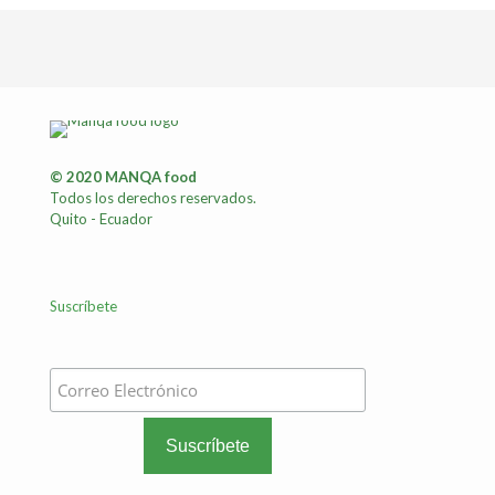
© 2020 MANQA food
Todos los derechos reservados.
Quito - Ecuador
Suscríbete