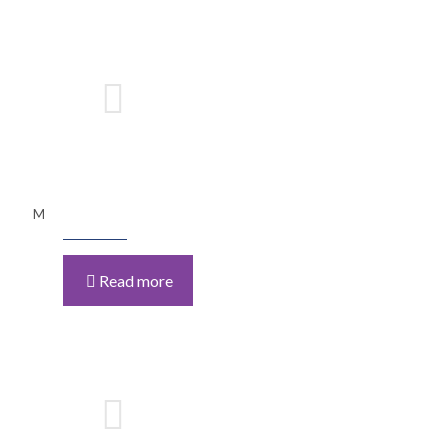
M
Read more