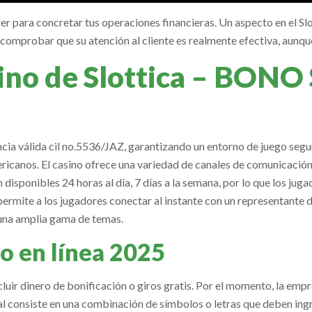
r para concretar tus operaciones financieras. Un aspecto en el Sl
 comprobar que su atención al cliente es realmente efectiva, aunq
sino de Slottica – BON
ncia válida cil no.5536/JAZ, garantizando un entorno de juego seguro
icanos. El casino ofrece una variedad de canales de comunicación pa
n disponibles 24 horas al día, 7 días a la semana, por lo que los ju
permite a los jugadores conectar al instante con un representante d
 una amplia gama de temas.
no en línea 2025
luir dinero de bonificación o giros gratis. Por el momento, la em
nal consiste en una combinación de símbolos o letras que deben ingr