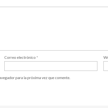
Correo electrónico
*
W
avegador para la próxima vez que comente.