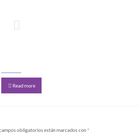
Read more
campos obligatorios están marcados con
*