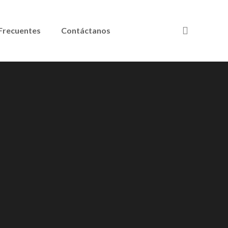
Frecuentes
Contáctanos