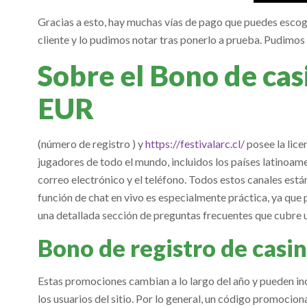
Gracias a esto, hay muchas vías de pago que puedes escoge
cliente y lo pudimos notar tras ponerlo a prueba. Pudimos
Sobre el Bono de ca
EUR
(número de registro ) y
https://festivalarc.cl/
posee la lice
jugadores de todo el mundo, incluidos los países latinoamer
correo electrónico y el teléfono. Todos estos canales está
función de chat en vivo es especialmente práctica, ya que 
una detallada sección de preguntas frecuentes que cubre
Bono de registro de casi
Estas promociones cambian a lo largo del año y pueden inc
los usuarios del sitio. Por lo general, un código promocio