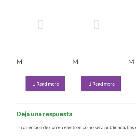
M
M
M
Read more
Read more
Deja una respuesta
Tu dirección de correo electrónico no será publicada.
Los 