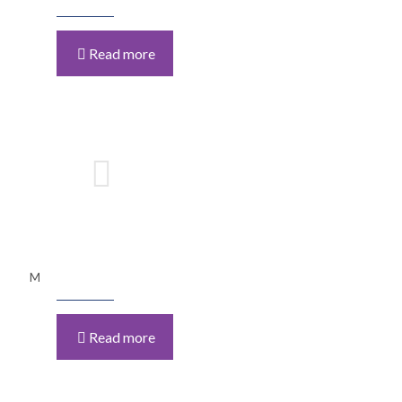
Read more
M
Read more