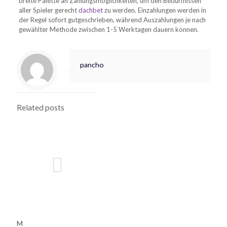
breite Palette an Zahlungsmöglichkeiten, um den Bedürfnissen
aller Spieler gerecht
dachbet
zu werden. Einzahlungen werden in
der Regel sofort gutgeschrieben, während Auszahlungen je nach
gewählter Methode zwischen 1-5 Werktagen dauern können.
pancho
Related posts
M