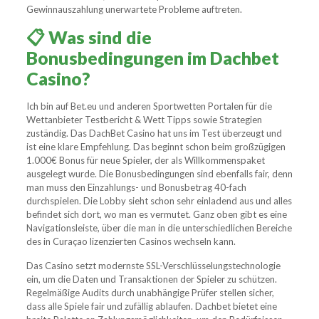
Gewinnauszahlung unerwartete Probleme auftreten.
📋 Was sind die
Bonusbedingungen im Dachbet
Casino?
Ich bin auf Bet.eu und anderen Sportwetten Portalen für die
Wettanbieter Testbericht & Wett Tipps sowie Strategien
zuständig. Das DachBet Casino hat uns im Test überzeugt und
ist eine klare Empfehlung. Das beginnt schon beim großzügigen
1.000€ Bonus für neue Spieler, der als Willkommenspaket
ausgelegt wurde. Die Bonusbedingungen sind ebenfalls fair, denn
man muss den Einzahlungs- und Bonusbetrag 40-fach
durchspielen. Die Lobby sieht schon sehr einladend aus und alles
befindet sich dort, wo man es vermutet. Ganz oben gibt es eine
Navigationsleiste, über die man in die unterschiedlichen Bereiche
des in Curaçao lizenzierten Casinos wechseln kann.
Das Casino setzt modernste SSL-Verschlüsselungstechnologie
ein, um die Daten und Transaktionen der Spieler zu schützen.
Regelmäßige Audits durch unabhängige Prüfer stellen sicher,
dass alle Spiele fair und zufällig ablaufen. Dachbet bietet eine