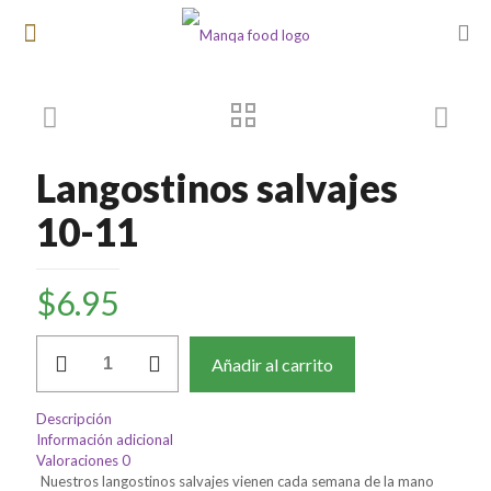
Langostinos salvajes
10-11
$
6.95
Langostinos
Añadir al carrito
salvajes
10-
11
Descripción
cantidad
Información adicional
Valoraciones
0
Nuestros langostinos salvajes vienen cada semana de la mano