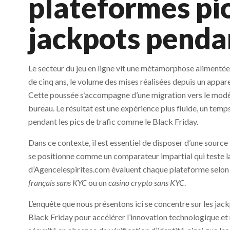
plateformes pio
jackpots pendan
Le secteur du jeu en ligne vit une métamorphose alimentée
de cinq ans, le volume des mises réalisées depuis un appar
Cette poussée s’accompagne d’une migration vers le mod
bureau. Le résultat est une expérience plus fluide, un temp
pendant les pics de trafic comme le Black Friday.
Dans ce contexte, il est essentiel de disposer d’une source 
se positionne comme un comparateur impartial qui teste la
d’Agencelespirites.com évaluent chaque plateforme selon des
français sans KYC
ou un
casino crypto sans KYC
.
L’enquête que nous présentons ici se concentre sur les jack
Black Friday pour accélérer l’innovation technologique et 