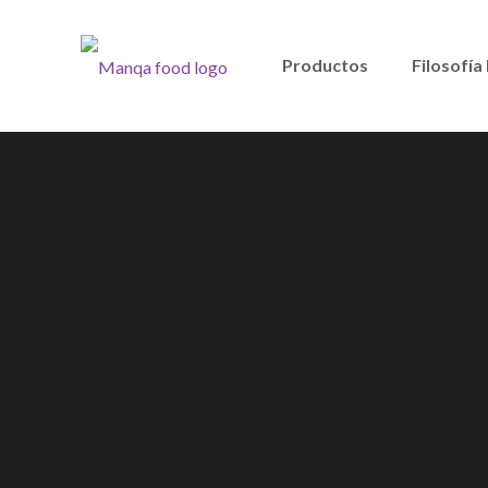
Productos
Filosofí