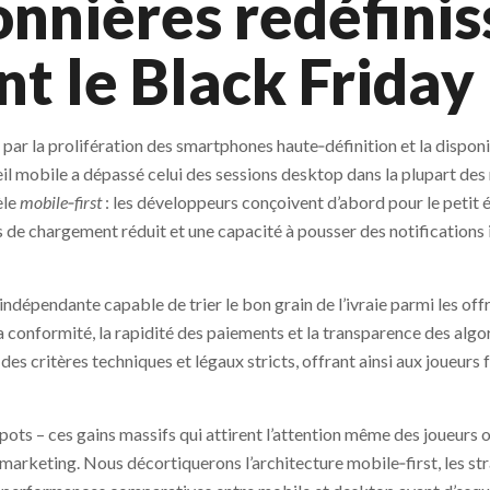
nnières redéfinis
t le Black Friday
 par la prolifération des smartphones haute‑définition et la dispo
eil mobile a dépassé celui des sessions desktop dans la plupart des
èle
mobile‑first
: les développeurs conçoivent d’abord pour le petit é
s de chargement réduit et une capacité à pousser des notifications 
indépendante capable de trier le bon grain de l’ivraie parmi les offr
 conformité, la rapidité des paiements et la transparence des al
 critères techniques et légaux stricts, offrant ainsi aux joueurs f
pots – ces gains massifs qui attirent l’attention même des joueurs 
marketing. Nous décortiquerons l’architecture mobile‑first, les st