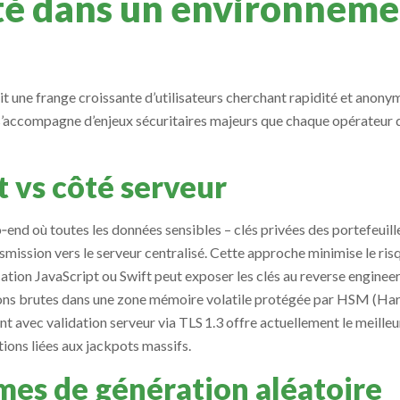
té dans un environnemen
une frange croissante d’utilisateurs cherchant rapidité et anon
 s’accompagne d’enjeux sécuritaires majeurs que chaque opérateur d
t vs côté serveur
‑end où toutes les données sensibles – clés privées des portefeuil
smission vers le serveur centralisé. Cette approche minimise le ris
scation JavaScript ou Swift peut exposer les clés au reverse engine
ions brutes dans une zone mémoire volatile protégée par HSM (Har
 avec validation serveur via TLS 1.3 offre actuellement le meill
ions liées aux jackpots massifs.
hmes de génération aléatoire