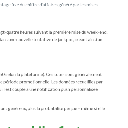
age fixe du chiffre d’affaires généré par les mises
ngt‑quatre heures suivant la première mise du week‑end.
dans une nouvelle tentative de jackpot, créant ainsi un
€250 selon la plateforme). Ces tours sont généralement
e période promotionnelle. Les données recueillies par
l est couplé à une notification push personnalisée
ont généreux, plus la probabilité perçue – même si elle