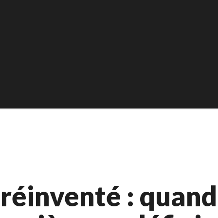
 réinventé : quand