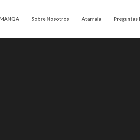
a MANQA
Sobre Nosotros
Atarraia
Preguntas 