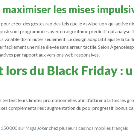
maximiser les mises impulsi
pour créer des gestes rapides tels que le « swipe‑up » qui active d
s push sont programmées avec un algorithme prédictif qui analyse l
 valable dix minutes seulement. Le design adaptatif ajuste la taill
r facilement une mise élevée sans erreur tactile. Selon Agenceles
 natives par rapport aux versions web responsives.
 lors du Black Friday : 
 testent leurs limites promotionnelles afin d’attirer à la fois les 
axes complémentaires : augmentation du pool progressif, bonus cas
€150 000 sur
Mega Joker
chez plusieurs casinos mobiles français