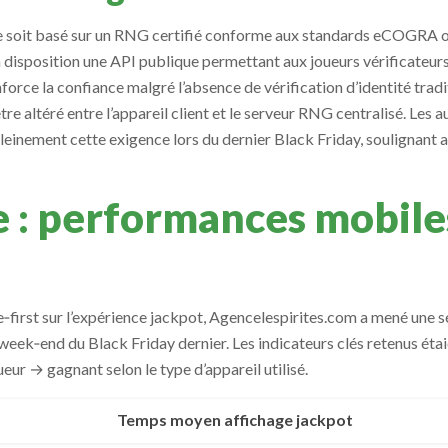
 soit basé sur un RNG certifié conforme aux standards eCOGRA ou 
isposition une API publique permettant aux joueurs vérificateurs 
force la confiance malgré l’absence de vérification d’identité trad
re altéré entre l’appareil client et le serveur RNG centralisé. Les
leinement cette exigence lors du dernier Black Friday, soulignant 
 : performances mobiles
irst sur l’expérience jackpot, Agencelespirites.com a mené une 
week‑end du Black Friday dernier. Les indicateurs clés retenus éta
eur → gagnant selon le type d’appareil utilisé.
Temps moyen affichage jackpot